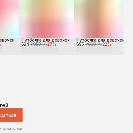
евочек
Футболка для девочек
Футболка для девочек
%
694 ₽
950 ₽
−
27
%
695 ₽
890 ₽
−
22
%
тей
саться
й рассылки