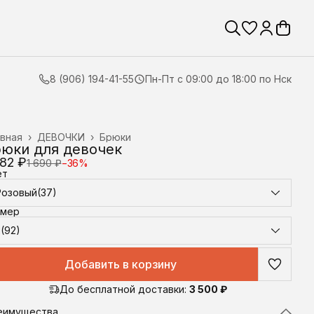
8 (906) 194-41-55
Пн-Пт с 09:00 до 18:00 по Нск
вная
›
ДЕВОЧКИ
›
Брюки
юки для девочек
082 ₽
1 690 ₽
−
36
%
ет
Розовый(37)
змер
2(92)
Добавить в корзину
До бесплатной доставки:
3 500 ₽
еимущества