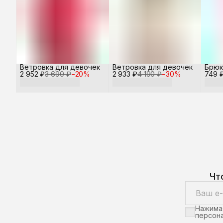
Ветровка для девочек
Ветровка для девочек
Брюк
2 952 ₽
3 690 ₽
−
20
%
2 933 ₽
4 190 ₽
−
30
%
749 
Чт
Нажимая
персона