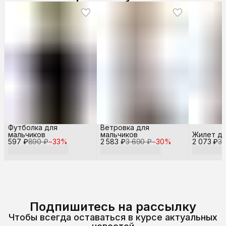
Футболка для
Ветровка для
мальчиков
мальчиков
Жилет дл
597 ₽
890 ₽
−
33
%
2 583 ₽
3 690 ₽
−
30
%
2 073 ₽
3 
Подпишитесь на рассылку
Чтобы всегда оставаться в курсе актуальных