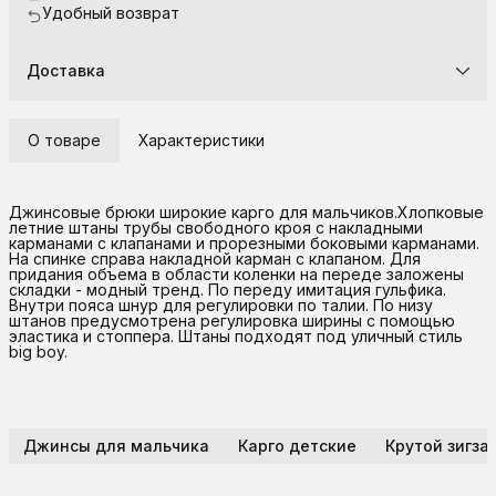
Удобный возврат
Доставка
О товаре
Характеристики
Джинсовые брюки широкие карго для мальчиков.Хлопковые
летние штаны трубы свободного кроя с накладными
карманами с клапанами и прорезными боковыми карманами.
На спинке справа накладной карман с клапаном. Для
придания объема в области коленки на переде заложены
складки - модный тренд. По переду имитация гульфика.
Внутри пояса шнур для регулировки по талии. По низу
штанов предусмотрена регулировка ширины с помощью
эластика и стоппера. Штаны подходят под уличный стиль
big boy.
Джинсы для мальчика
Карго детские
Крутой зигзаг