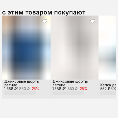
с этим товаром покупают
Джинсовые шорты
Джинсовые шорты
летние
летние
Кепка де
1 388 ₽
1 850 ₽
−
25
%
1 388 ₽
1 850 ₽
−
25
%
552 ₽
690