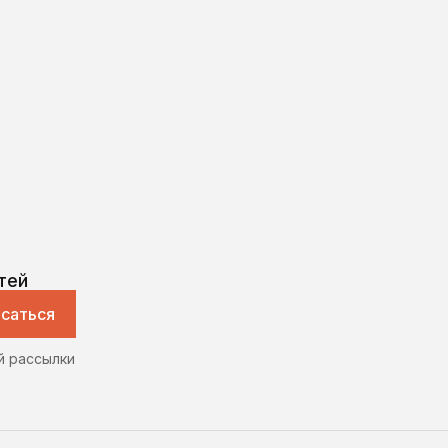
тей
саться
й рассылки