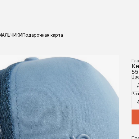
МАЛЬЧИКИ
Подарочная карта
Гла
Ке
55
Цв
Ра
Пр