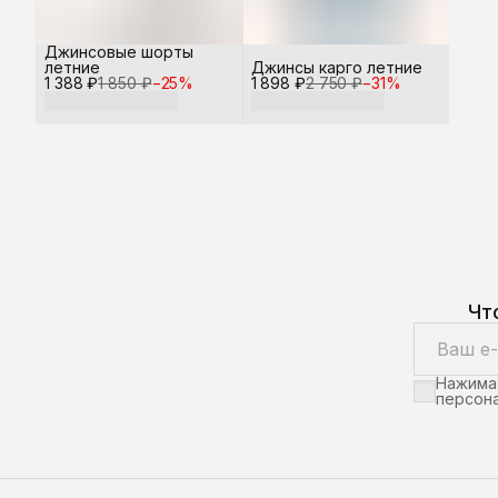
Джинсовые шорты
летние
Джинсы карго летние
1 388 ₽
1 850 ₽
−
25
%
1 898 ₽
2 750 ₽
−
31
%
Чт
Нажимая
персона