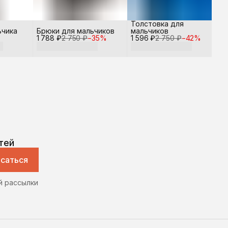
Толстовка для
ьчика
Брюки для мальчиков
мальчиков
1 788 ₽
2 750 ₽
−
35
%
1 596 ₽
2 750 ₽
−
42
%
тей
саться
й рассылки