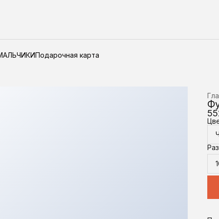
МАЛЬЧИКИ
Подарочная карта
Гла
Фу
55
Цв
Ра
1