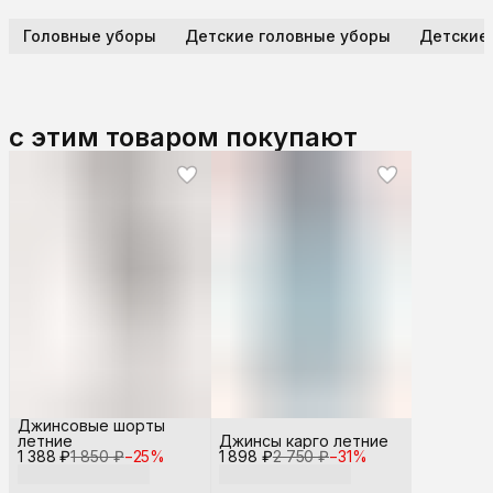
Головные уборы
Детские головные уборы
Детские
с этим товаром покупают
Джинсовые шорты
летние
Джинсы карго летние
1 388 ₽
1 850 ₽
−
25
%
1 898 ₽
2 750 ₽
−
31
%