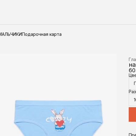
МАЛЬЧИКИ
Подарочная карта
Гла
на
60
Цв
Ра
1
Пр