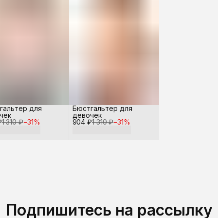
гальтер для
Бюстгальтер для
чек
девочек
₽
1 310 ₽
−
31
%
904 ₽
1 310 ₽
−
31
%
Подпишитесь на рассылку