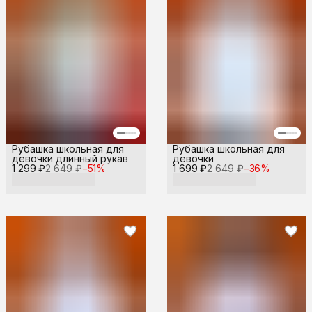
Рубашка школьная для
Рубашка школьная для
девочки длинный рукав
девочки
1 299 ₽
2 649 ₽
−
51
%
1 699 ₽
2 649 ₽
−
36
%