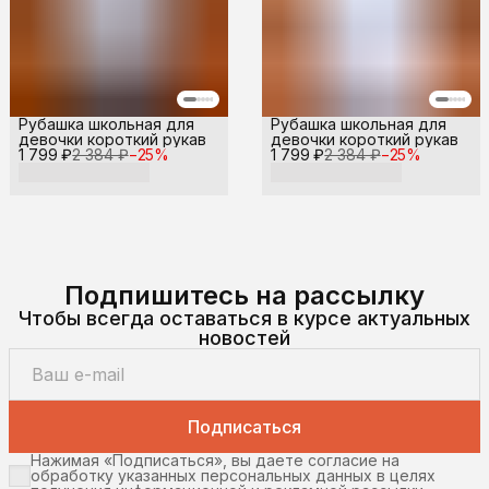
Рубашка школьная для
Рубашка школьная для
девочки короткий рукав
девочки короткий рукав
1 799 ₽
2 384 ₽
−
25
%
1 799 ₽
2 384 ₽
−
25
%
Подпишитесь на рассылку
Чтобы всегда оставаться в курсе актуальных
новостей
Подписаться
Нажимая «Подписаться», вы даете согласие на
обработку указанных персональных данных в целях