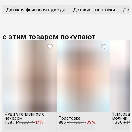
Детская флисовая одежда
Детские толстовки
Дет
с этим товаром покупают
Худи утепленное с
Флисовая
начесом
Толстовка
молнии
1 287 ₽
1 550 ₽
−
17
%
885 ₽
1 450 ₽
−
39
%
1 386 ₽
1 