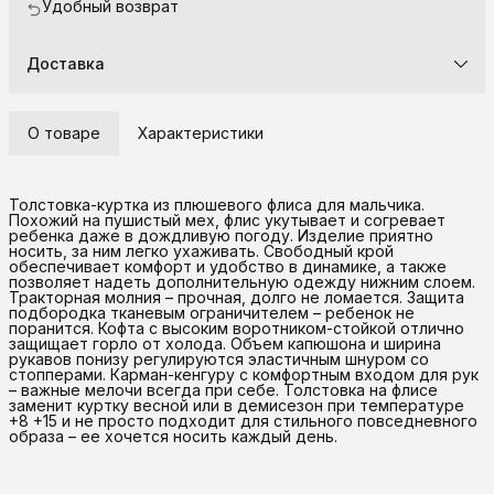
Удобный возврат
Доставка
О товаре
Характеристики
Толстовка-куртка из плюшевого флиса для мальчика.
Похожий на пушистый мех, флис укутывает и согревает
ребенка даже в дождливую погоду. Изделие приятно
носить, за ним легко ухаживать. Свободный крой
обеспечивает комфорт и удобство в динамике, а также
позволяет надеть дополнительную одежду нижним слоем.
Тракторная молния – прочная, долго не ломается. Защита
подбородка тканевым ограничителем – ребенок не
поранится. Кофта с высоким воротником-стойкой отлично
защищает горло от холода. Объем капюшона и ширина
рукавов понизу регулируются эластичным шнуром со
стопперами. Карман-кенгуру с комфортным входом для рук
– важные мелочи всегда при себе. Толстовка на флисе
заменит куртку весной или в демисезон при температуре
+8 +15 и не просто подходит для стильного повседневного
образа – ее хочется носить каждый день.