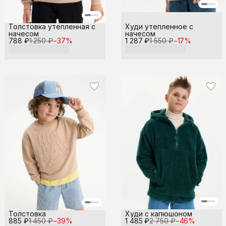
Толстовка утепленная с
Худи утепленное с
начесом
начесом
788 ₽
1 250 ₽
−
37
%
1 287 ₽
1 550 ₽
−
17
%
Толстовка
Худи с капюшоном
885 ₽
1 450 ₽
−
39
%
1 485 ₽
2 750 ₽
−
46
%