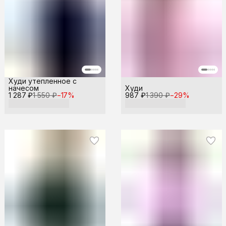
Худи утепленное с
начесом
Худи
1 287 ₽
1 550 ₽
−
17
%
987 ₽
1 390 ₽
−
29
%