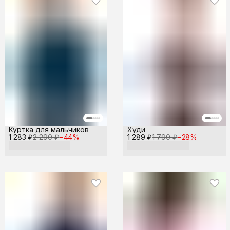
Куртка для мальчиков
Худи
1 283 ₽
2 290 ₽
−
44
%
1 289 ₽
1 790 ₽
−
28
%