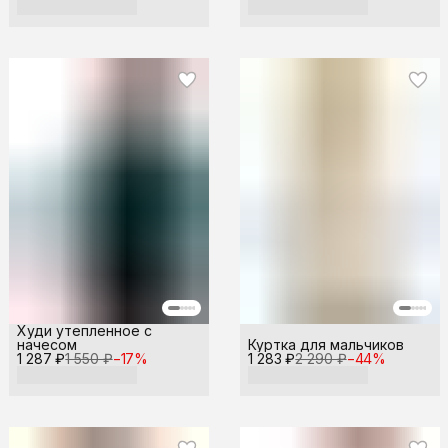
Худи утепленное с
начесом
Куртка для мальчиков
1 287 ₽
1 550 ₽
−
17
%
1 283 ₽
2 290 ₽
−
44
%