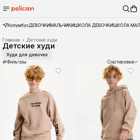
Колумбус
ДЕВОЧКИ
МАЛЬЧИКИ
ШКОЛА ДЕВОЧКИ
ШКОЛА МА
Главная
›
Детские худи
Детские худи
Худи для девочек
Фильтры
Сортировка