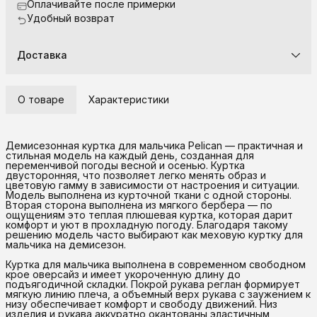
Оплачивайте после примерки
Удобный возврат
Доставка
О товаре
Характеристики
Демисезонная куртка для мальчика Pelican — практичная и
стильная модель на каждый день, созданная для
переменчивой погоды весной и осенью. Куртка
двусторонняя, что позволяет легко менять образ и
цветовую гамму в зависимости от настроения и ситуации.
Модель выполнена из курточной ткани с одной стороны.
Вторая сторона выполнена из мягкого бербера — по
ощущениям это теплая плюшевая куртка, которая дарит
комфорт и уют в прохладную погоду. Благодаря такому
решению модель часто выбирают как меховую куртку для
мальчика на демисезон.
Куртка для мальчика выполнена в современном свободном
крое оверсайз и имеет укороченную длину до
подъягодичной складки. Покрой рукава реглан формирует
мягкую линию плеча, а объемный верх рукава с заужением к
низу обеспечивает комфорт и свободу движений. Низ
изделия и рукава аккуратно окантованы эластичным