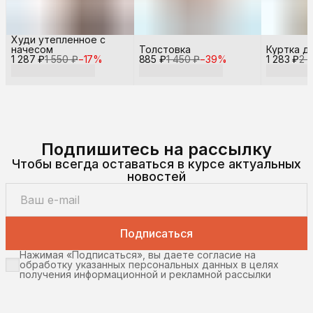
Худи утепленное с
начесом
Толстовка
Куртка д
1 287 ₽
1 550 ₽
−
17
%
885 ₽
1 450 ₽
−
39
%
1 283 ₽
2 
Подпишитесь на рассылку
Чтобы всегда оставаться в курсе актуальных
новостей
Подписаться
Нажимая «Подписаться», вы даете согласие на
обработку указанных персональных данных в целях
получения информационной и рекламной рассылки