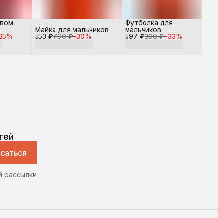
овом
Футболка для
Майка для мальчиков
мальчиков
35
%
553 ₽
790 ₽
−
30
%
597 ₽
890 ₽
−
33
%
тей
саться
й рассылки