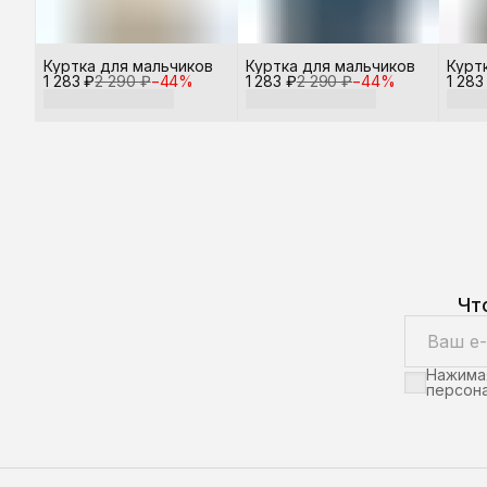
Куртка для мальчиков
Куртка для мальчиков
Курт
1 283 ₽
2 290 ₽
−
44
%
1 283 ₽
2 290 ₽
−
44
%
1 283
Чт
Нажимая
персона