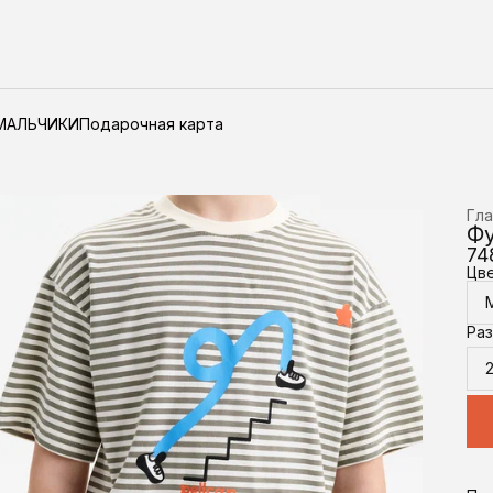
МАЛЬЧИКИ
Подарочная карта
Гла
Фу
74
Цв
Ра