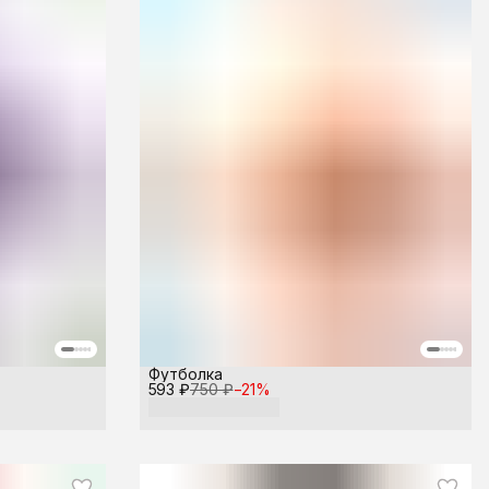
Футболка
593 ₽
750 ₽
−
21
%