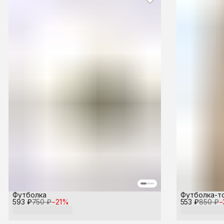
Футболка
Футболка-т
593 ₽
750 ₽
−
21
%
553 ₽
850 ₽
−