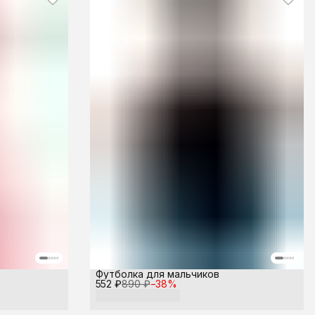
Футболка для мальчиков
552 ₽
890 ₽
−
38
%