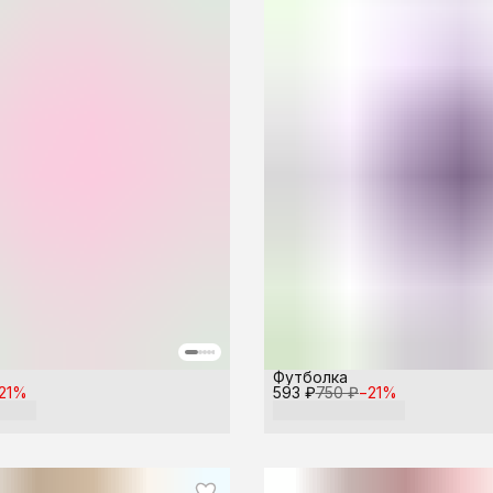
Футболка
21
%
593 ₽
750 ₽
−
21
%