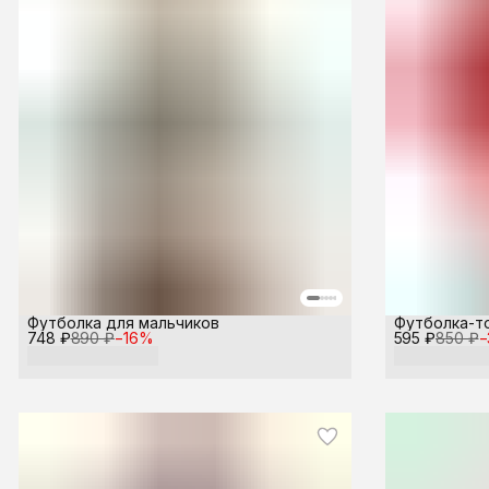
Футболка для мальчиков
Футболка-т
748 ₽
890 ₽
−
16
%
595 ₽
850 ₽
−