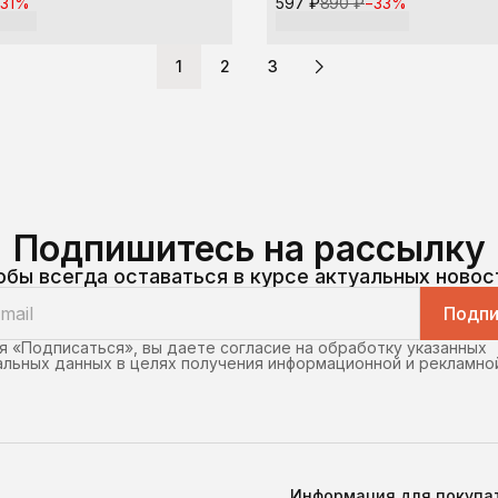
−
31
%
597 ₽
890 ₽
−
33
%
1
2
3
Подпишитесь на рассылку
обы всегда оставаться в курсе актуальных новос
Подпи
 «Подписаться», вы даете согласие на обработку указанных
льных данных в целях получения информационной и рекламно
Информация для покупа