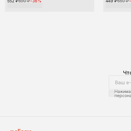
552 ₽
890 ₽
−
38
%
449 ₽
650 ₽
Чт
Нажимая
персона