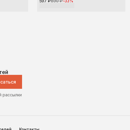
597 ₽
890 ₽
−
33
%
тей
саться
й рассылки
телей
Контакты