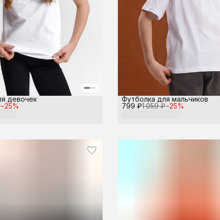
ля девочек
Футболка для мальчиков
₽
−
25
%
799 ₽
1 059 ₽
−
25
%