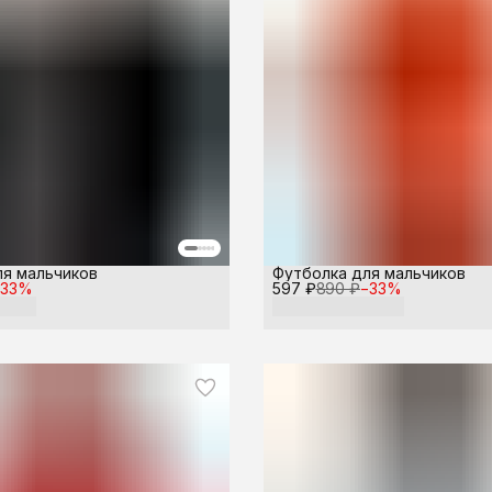
ля мальчиков
Футболка для мальчиков
−
33
%
597 ₽
890 ₽
−
33
%