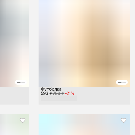
Футболка
593 ₽
750 ₽
−
21
%