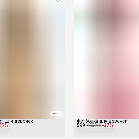
оп для девочек
Футболка для девочек
35
%
599 ₽
950 ₽
−
37
%