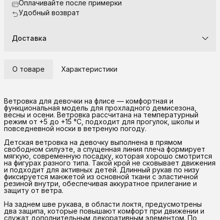
Оплачивайте после примерки
Удобный возврат
Доставка
О товаре
Характеристики
Ветровка для девочки на флисе — комфортная и
функциональная модель для прохладного демисезона,
весны и осени. Ветровка рассчитана на температурный
режим от +5 до +15 °C, подходит для прогулок, школы и
повседневной носки в ветреную погоду.
Детская ветровка на девочку выполнена в прямом
свободном силуэте, а спущенная линия плеча формирует
мягкую, современную посадку, которая хорошо смотрится
на фигурах разного типа. Такой крой не сковывает движения
и подходит для активных детей. Длинный рукав по низу
фиксируется манжетой из основной ткани с эластичной
резиной внутри, обеспечивая аккуратное прилегание и
защиту от ветра.
На заднем шве рукава, в области локтя, предусмотрены
два защипа, которые повышают комфорт при движении и
служат дополнительным декоративным элементом. По