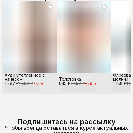
Худи утепленное с
Флисовая
начесом
Толстовка
молнии
1 287 ₽
1 550 ₽
−
17
%
885 ₽
1 450 ₽
−
39
%
1 188 ₽
1 6
Подпишитесь на рассылку
Чтобы всегда оставаться в курсе актуальных