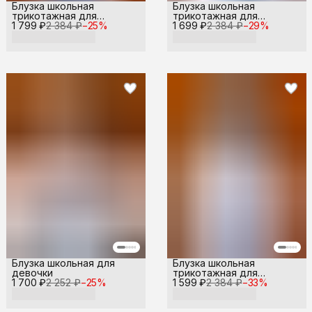
Блузка школьная
Блузка школьная
трикотажная для
трикотажная для
1 799 ₽
девочки
2 384 ₽
−
25
%
1 699 ₽
девочки
2 384 ₽
−
29
%
Блузка школьная для
Блузка школьная
девочки
трикотажная для
1 700 ₽
2 252 ₽
−
25
%
1 599 ₽
девочки
2 384 ₽
−
33
%