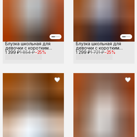
Блузка школьная для
Блузка школьная для
девочки с коротким
девочки с коротким
1 399 ₽
рукавом
1 854 ₽
−
25
%
1 299 ₽
рукавом
1 721 ₽
−
25
%