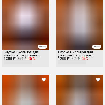
Блузка школьная для
Блузка школьная для
девочки с коротким
девочки с коротким
1 399 ₽
рукавом
1 854 ₽
−
25
%
1 299 ₽
рукавом
1 721 ₽
−
25
%