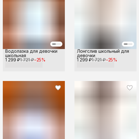
Водолазка для девочки
Лонгслив школьный для
школьная
девочки
1 299 ₽
1 721 ₽
−
25
%
1 299 ₽
1 721 ₽
−
25
%